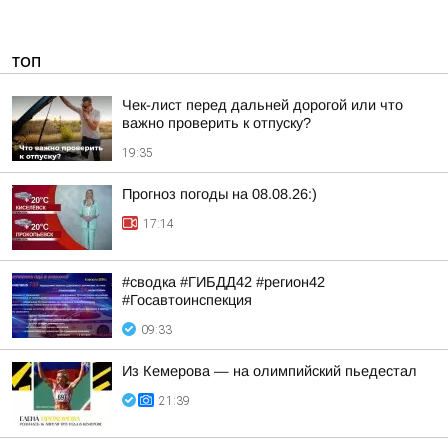
ТОП
Чек-лист перед дальней дорогой или что
важно проверить к отпуску?
19:35
Прогноз погоды на 08.08.26:)
17:14
#сводка #ГИБДД42 #регион42
#Госавтоинспекция
09:33
Из Кемерова — на олимпийский пьедестал
21:39