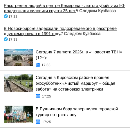
Расстрелял людей в центре Кемерова - лютого убийцу из 90-
х задержали силовики спустя 35 лет
//
Следком Кузбасса
17:33
В Новосибирске задержали подозреваемого в расстреле
двух кемеровчан в 1991 году
//
Следком Кузбасса
17:33
Сегодня 7 августа 2026г. в «Новостях ТВН»
(12+):
17:33
Сегодня в Кировском районе прошёл
экосубботник «Чистый маршрут – общая
забота» на остановках электрички
17:25
В Рудничном бору завершился городской
турнир по триатлону
17:25