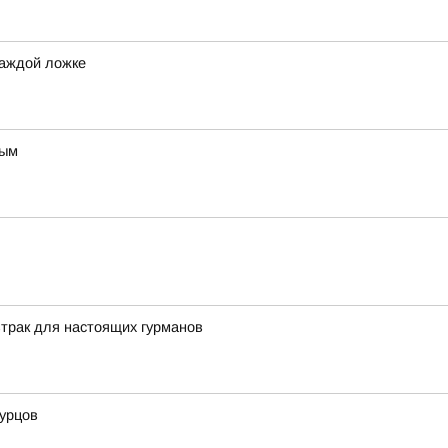
каждой ложке
ным
трак для настоящих гурманов
гурцов