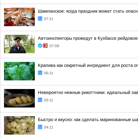
Шампанское: когда праздник может стать опас
07:11
Автоинспекторы проведут в Кузбассе рейдово
07:09
Крапива как секретный ингредиент для роста о
06:11
Невероятно нежные рикоттники: идеальный зав
05:11
Быстро и вкусно: как сделать маринованные ша
04:11