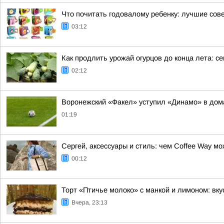
Что почитать годовалому ребенку: лучшие сов
03:12
Как продлить урожай огурцов до конца лета: с
02:12
Воронежский «Факел» уступил «Динамо» в дом
01:19
Сергей, аксессуары и стиль: чем Coffee Way м
00:12
Торт «Птичье молоко» с манкой и лимоном: вк
Вчера, 23:13