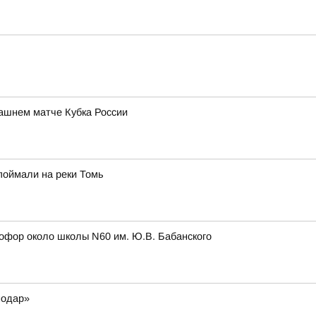
ашнем матче Кубка России
 поймали на реки Томь
етофор около школы N60 им. Ю.В. Бабанского
нодар»