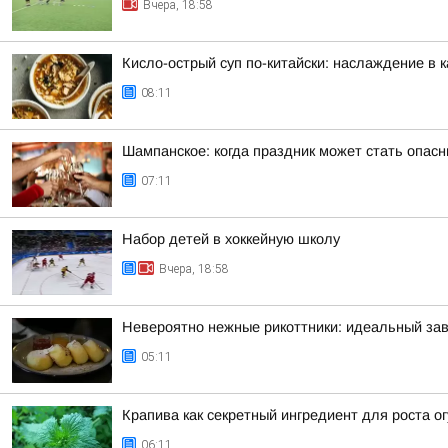
Вчера, 18:58
Кисло-острый суп по-китайски: наслаждение в 
08:11
Шампанское: когда праздник может стать опас
07:11
Набор детей в хоккейную школу
Вчера, 18:58
Невероятно нежные рикоттники: идеальный зав
05:11
Крапива как секретный ингредиент для роста о
06:11