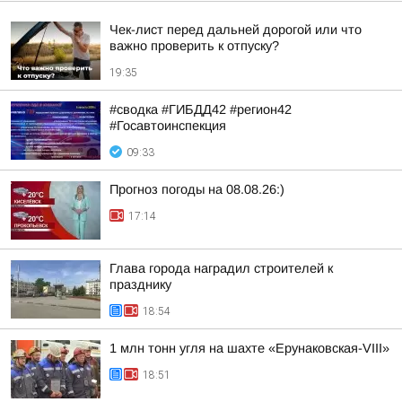
Чек-лист перед дальней дорогой или что
важно проверить к отпуску?
19:35
#сводка #ГИБДД42 #регион42
#Госавтоинспекция
09:33
Прогноз погоды на 08.08.26:)
17:14
Глава города наградил строителей к
празднику
18:54
1 млн тонн угля на шахте «Ерунаковская-VIII»
18:51