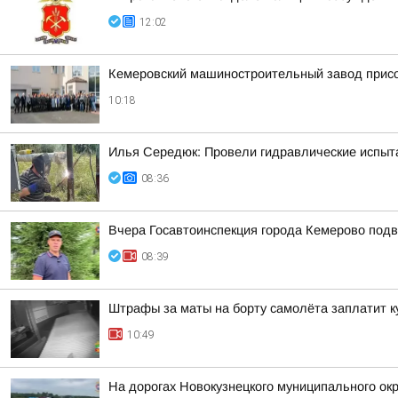
12:02
Кемеровский машиностроительный завод присо
10:18
Илья Середюк: Провели гидравлические испыт
08:36
Вчера Госавтоинспекция города Кемерово подв
08:39
Штрафы за маты на борту самолёта заплатит к
10:49
На дорогах Новокузнецкого муниципального окр