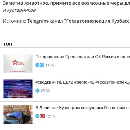
Заметив животное, примите все возможные меры дл
и кустарников.
Источник:
Telegram-канал "Госавтоинспекция Кузбасс
ТОП
Поздравление Председателя СК России в адрес
11:49
#сводка #ГИБДД42 #регион42 #Госавтоинспекц
09:33
В Ленинске-Кузнецком сотрудники Госавтоинсп
12:15