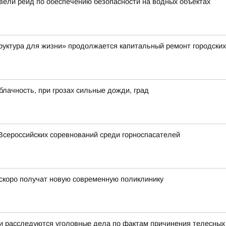
вели рейд по обеспечению безопасности на водных объектах
руктура для жизни» продолжается капитальный ремонт городских
блачность, при грозах сильные дожди, град
Всероссийских соревнований среди горноспасателей
скоро получат новую современную поликлинику
 и расследуются уголовные дела по фактам причинения телесны