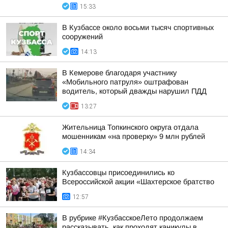
15:33
В Кузбассе около восьми тысяч спортивных
сооружений
14:13
В Кемерове благодаря участнику
«Мобильного патруля» оштрафован
водитель, который дважды нарушил ПДД
13:27
Жительница Топкинского округа отдала
мошенникам «на проверку» 9 млн рублей
14:34
Кузбассовцы присоединились ко
Всероссийской акции «Шахтерское братство
12:57
В рубрике #КузбасскоеЛето продолжаем
рассказывать, как проходят каникулы в