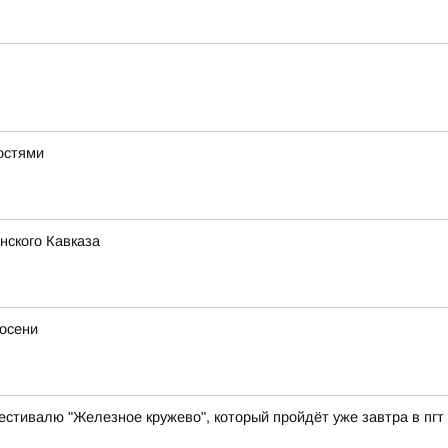
остями
нского Кавказа
осени
естивалю "Железное кружево", который пройдёт уже завтра в пгт