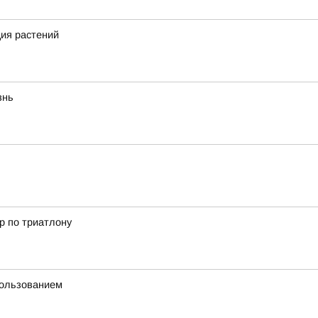
ия растений
знь
р по триатлону
пользованием