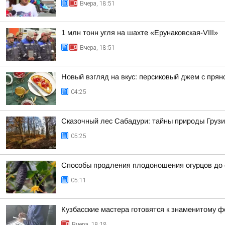
Вчера, 18:51
1 млн тонн угля на шахте «Ерунаковская-VIII»
Вчера, 18:51
Новый взгляд на вкус: персиковый джем с прян
04:25
Сказочный лес Сабадури: тайны природы Грузи
05:25
Способы продления плодоношения огурцов до 
05:11
Кузбасские мастера готовятся к знаменитому ф
Вчера, 18:18