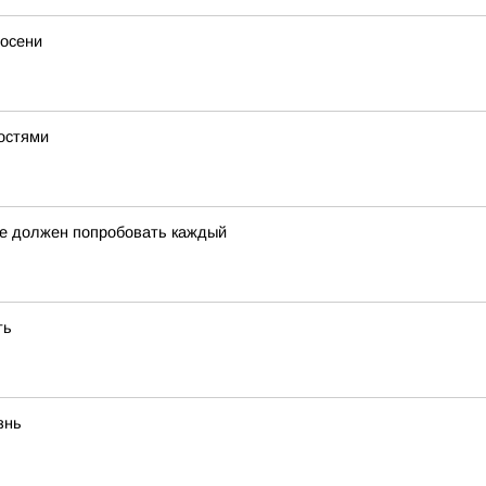
 осени
ностями
ое должен попробовать каждый
ть
знь