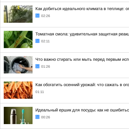
Как добиться идеального климата в теплице: 
02:26
Томатная смола: удивительная защитная реак
02:11
Что важно стирать или мыть перед первым ис
01:26
Как обогатить осенний урожай: что сажать в ог
01:11
Идеальный ершик для посуды: как не ошибитьс
00:26