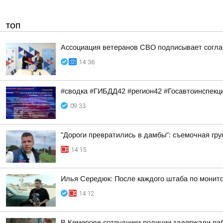
ТОП
Ассоциация ветеранов СВО подписывает соглаш
14:36
#сводка #ГИБДД42 #регион42 #Госавтоинспекц
09:33
"Дороги превратились в дамбы": съемочная гру
14:15
Илья Середюк: После каждого штаба по монито
14:12
В Кемерове сотрудники полиции задержали раб