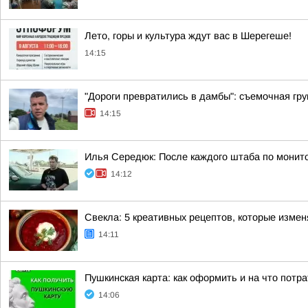
Лето, горы и культура ждут вас в Шерегеше!
14:15
"Дороги превратились в дамбы": съемочная гру
14:15
Илья Середюк: После каждого штаба по монито
14:12
Свекла: 5 креативных рецептов, которые изме
14:11
Пушкинская карта: как оформить и на что потр
14:06