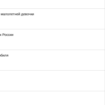
и малолетней девочки
х России
обиля