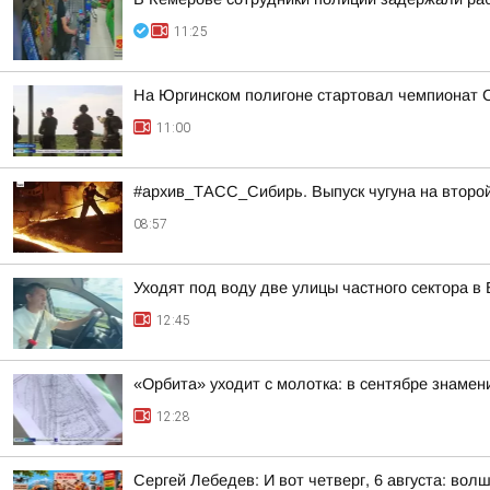
11:25
На Юргинском полигоне стартовал чемпионат 
11:00
#архив_ТАСС_Сибирь. Выпуск чугуна на второ
08:57
Уходят под воду две улицы частного сектора в
12:45
«Орбита» уходит с молотка: в сентябре знамен
12:28
Сергей Лебедев: И вот четверг, 6 августа: во