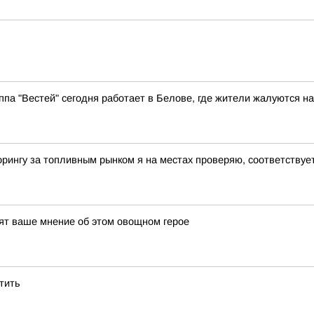
ппа "Вестей" сегодня работает в Белове, где жители жалуются н
рингу за топливным рынком я на местах проверяю, соответству
нят ваше мнение об этом овощном герое
атить