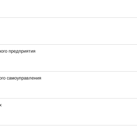
ного предприятия
ого самоуправления
х