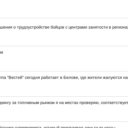
ения о трудоустройстве бойцов с центрами занятости в региона
ия
ппа "Вестей" сегодня работает в Белове, где жители жалуются н
рингу за топливным рынком я на местах проверяю, соответству
отника супермаркета, который присваивал деньги из кассы