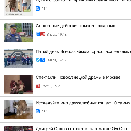
Путь к стройности: принципы правильного пита
04:11
Слаженные действия команд пожарных
Вчера, 19:18
Пятый день Всероссийских горноспасательных 
Вчера, 18:12
Спектакли Новокузнецкой драмы в Москве
Вчера, 19:21
Исследуйте мир дружелюбных кошек: 10 самых
03:11
Дмитрий Орлов сыграет в гала-матче Ovi Cup