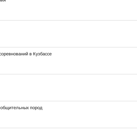
ния
соревнований в Кузбассе
 общительных пород