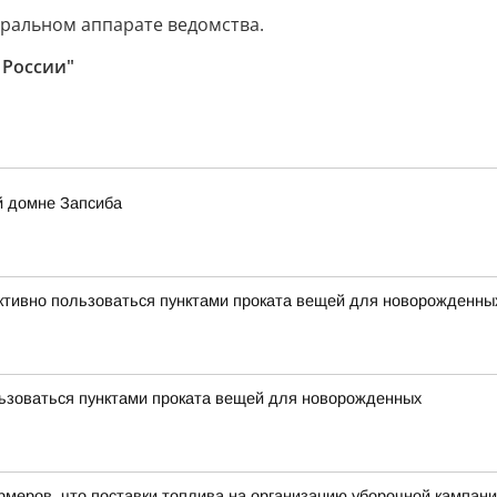
тральном аппарате ведомства.
 России"
й домне Запсиба
тивно пользоваться пунктами проката вещей для новорожденны
льзоваться пунктами проката вещей для новорожденных
еров, что поставки топлива на организацию уборочной кампани