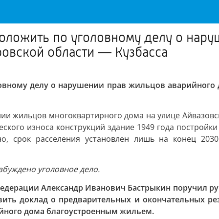
оложить по уголовному делу о нар
ровской области — Кузбасса
овному делу о нарушении прав жильцов аварийного 
нии жильцов многоквартирного дома на улице Айвазовс
ческого износа конструкций здание 1949 года построй
но, срок расселения установлен лишь на конец 203
збуждено уголовное дело.
Федерации Александр Иванович Бастрыкин поручил ру
вить доклад о предварительных и окончательных резу
йного дома благоустроенным жильем.