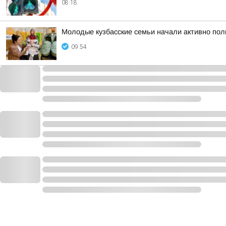
08:18
Молодые кузбасские семьи начали активно по
09:54