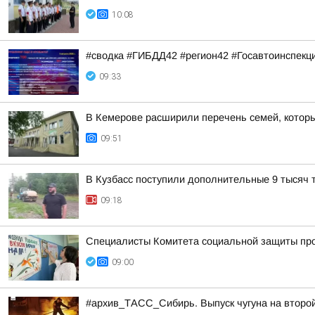
10:08
#сводка #ГИБДД42 #регион42 #Госавтоинспекц
09:33
В Кемерове расширили перечень семей, которы
09:51
В Кузбасс поступили дополнительные 9 тысяч т
09:18
Специалисты Комитета социальной защиты пров
09:00
#архив_ТАСС_Сибирь. Выпуск чугуна на второ