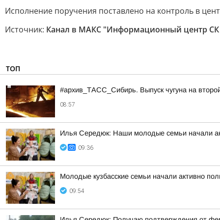
Исполнение поручения поставлено на контроль в цен
Источник:
Канал в МАКС "Информационный центр СК
ТОП
#архив_ТАСС_Сибирь. Выпуск чугуна на второ
08:57
Илья Середюк: Наши молодые семьи начали ак
09:36
Молодые кузбасские семьи начали активно по
09:54
Илья Середюк: Получаю подтверждения от ферм