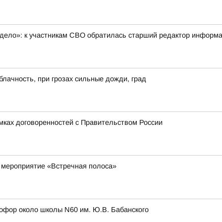
 дело»: к участникам СВО обратилась старший редактор инфор
блачность, при грозах сильные дожди, град
амках договоренностей с Правительством России
 мероприятие «Встречная полоса»
етофор около школы N60 им. Ю.В. Бабанского