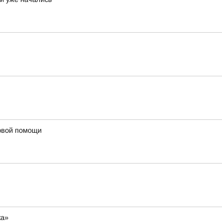
ервой помощи
ка»