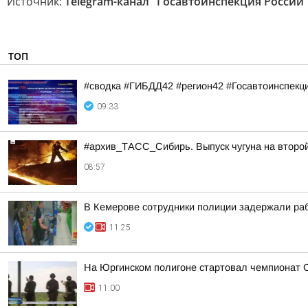
Источник:
Telegram-канал "Госавтоинспекция России
ТОП
#сводка #ГИБДД42 #регион42 #Госавтоинспекц
09:33
#архив_ТАСС_Сибирь. Выпуск чугуна на второ
08:57
В Кемерове сотрудники полиции задержали раб
11:25
На Юргинском полигоне стартовал чемпионат 
11:00