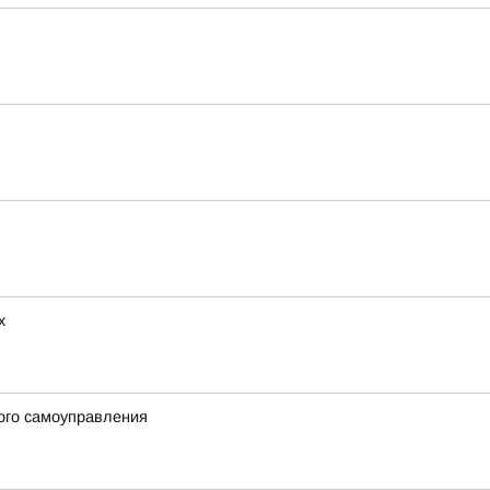
х
ого самоуправления