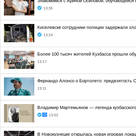
Знакомимся с Ариной Осиповой, обучающейся 
13:35
Киселевске сотрудники полиции задержали зло
13:24
Более 100 тысяч жителей Кузбасса прошли об
13:17
Фернандо Алонсо о Бортолето: предвзятость 
13:11
Владимир Мартемьянов — легенда кузбасского
13:02
В Новокузнецке открылась новая игровая локац