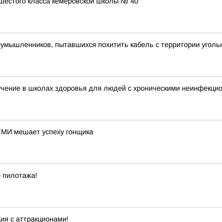
шестого класса кемеровской школы № 40
умышленников, пытавшихся похитить кабель с территории уголь
учение в школах здоровья для людей с хроническими неинфекц
СМИ мешает успеху гонщика
 пилотажа!
ия с аттракционами!