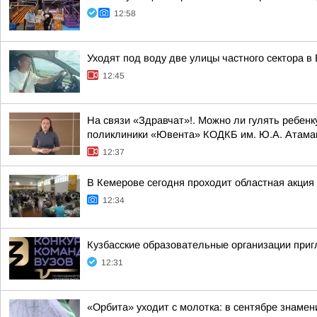
12:58
Уходят под воду две улицы частного сектора в
12:45
На связи «Здравчат»!. Можно ли гулять ребен
поликлиники «Ювента» КОДКБ им. Ю.А. Атама
12:37
В Кемерове сегодня проходит областная акци
12:34
Кузбасские образовательные организации приг
12:31
«Орбита» уходит с молотка: в сентябре знамен