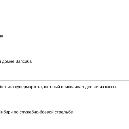
"
ия
й домне Запсиба
отника супермаркета, который присваивал деньги из кассы
Сибири по служебно-боевой стрельбе