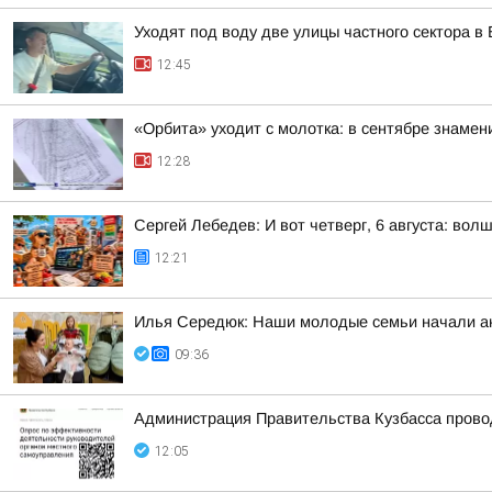
Уходят под воду две улицы частного сектора в
12:45
«Орбита» уходит с молотка: в сентябре знамен
12:28
Сергей Лебедев: И вот четверг, 6 августа: во
12:21
Илья Середюк: Наши молодые семьи начали ак
09:36
Администрация Правительства Кузбасса провод
12:05