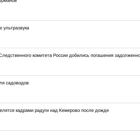
урманов
ю ультразвука
 Следственного комитета России добились погашения задолженно
для садоводов
делятся кадрами радуги над Кемерово после дождя