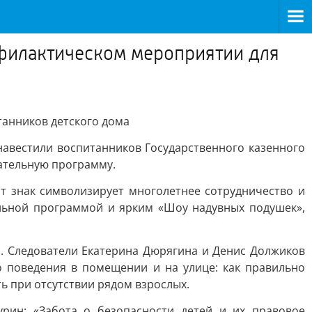
офилактическом мероприятии для
танников детского дома
навестили воспитанников Государственного казенного
ательную программу.
т знак символизирует многолетнее сотрудничество и
ельной программой и ярким «Шоу надувных подушек»,
. Следователи Екатерина Дюрягина и Денис Должиков
 поведения в помещении и на улице: как правильно
ь при отсутствии рядом взрослых.
рин: «Забота о безопасности детей и их правовое