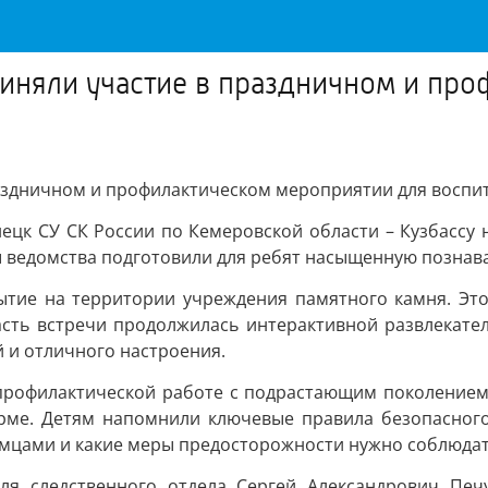
риняли участие в праздничном и пр
раздничном и профилактическом мероприятии для воспи
нецк СУ СК России по Кемеровской области – Кузбассу 
 ведомства подготовили для ребят насыщенную познав
тие на территории учреждения памятного камня. Это
асть встречи продолжилась интерактивной развлекат
 и отличного настроения.
профилактической работе с подрастающим поколением
орме. Детям напомнили ключевые правила безопасного
омцами и какие меры предосторожности нужно соблюдат
ля следственного отдела Сергей Александрович Печу