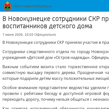
В Новокузнецке сотрудники СКР п
воспитанников детского дома
Официально
7 июня 2026, 10:03
В Новокузнецке сотрудники СКР приняли участие в п
Сотрудники следственного отдела по городу Новокуз
учреждения «Детский дом «Остров надежды». Офицеры
Важным событием визита стало торжественное откры
совместную высадку первого дерева. Праздничная ч
которые подарили детям массу положительных эмоций
Особое внимание представители ведомства уделили 
провели с ребятами беседу в доступной игровой ф
переходить дорогу, почему нельзя общаться с незнак
Как отметил исполняющий обязанности руководите