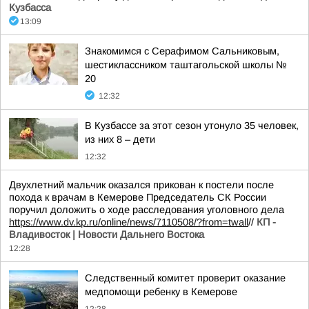
Кузбасса
13:09
Знакомимся с Серафимом Сальниковым,
шестиклассником таштагольской школы №
20
12:32
В Кузбассе за этот сезон утонуло 35 человек,
из них 8 – дети
12:32
Двухлетний мальчик оказался прикован к постели после
похода к врачам в Кемерове Председатель СК России
поручил доложить о ходе расследования уголовного дела
https://www.dv.kp.ru/online/news/7110508/?from=twall
//
КП -
Владивосток | Новости Дальнего Востока
12:28
Следственный комитет проверит оказание
медпомощи ребенку в Кемерове