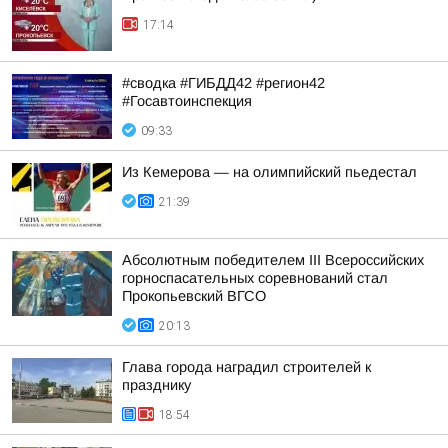
17:14
#сводка #ГИБДД42 #регион42
#Госавтоинспекция
09:33
Из Кемерова — на олимпийский пьедестал
21:39
Абсолютным победителем III Всероссийских
горноспасательных соревнований стал
Прокопьевский ВГСО
20:13
Глава города наградил строителей к
празднику
18:54