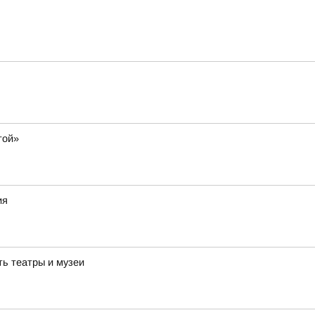
той»
ия
ть театры и музеи