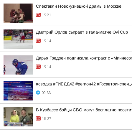
Спектакли Новокузнецкой драмы в Москве
19:21
Дмитрий Орлов сыграет в гала-матче Ovi Cup
19:14
Дарья Гредзен подписала контракт с «Миннесо
19:14
#сводка #ГИБДД42 #регион42 #Госавтоинспекц
09:33
В Кузбассе бойцы СВО могут бесплатно посети
18:37