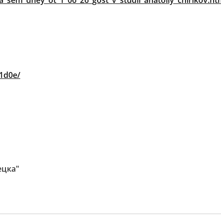
_sem_dney_ot_1_06_26_gost_v_studii_anatoliy_chirikov.ht
1d0e/
ецка"