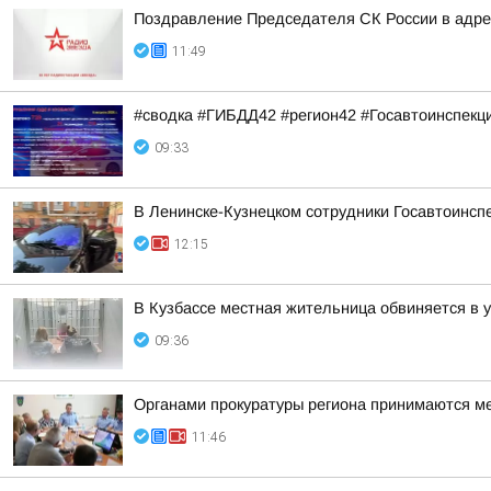
Поздравление Председателя СК России в адрес
11:49
#сводка #ГИБДД42 #регион42 #Госавтоинспекц
09:33
В Ленинске-Кузнецком сотрудники Госавтоинсп
12:15
В Кузбассе местная жительница обвиняется в 
09:36
Органами прокуратуры региона принимаются м
11:46