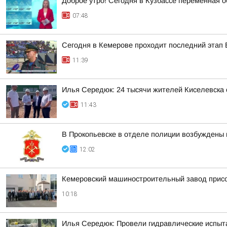
Доброе утро! Сегодня в Кузбассе переменная о
07:48
Сегодня в Кемерове проходит последний этап 
11:39
Илья Середюк: 24 тысячи жителей Киселевска 
11:43
В Прокопьевске в отделе полиции возбуждены
12:02
Кемеровский машиностроительный завод присо
10:18
Илья Середюк: Провели гидравлические испыт