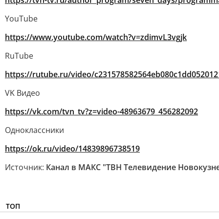
https://tvn-tv.ru/author_program/seven_days/programma
YouTube
https://www.youtube.com/watch?v=zdimvL3vgjk
RuTube
https://rutube.ru/video/c231578582564eb080c1dd052012
VK Видео
https://vk.com/tvn_tv?z=video-48963679_456282092
Одноклассники
https://ok.ru/video/14839896738519
Источник:
Канал в МАКС "ТВН Телевидение Новокузн
ТОП