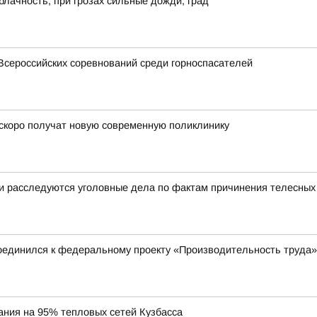
блачность, при грозах сильные дожди, град
Всероссийских соревнований среди горноспасателей
скоро получат новую современную поликлинику
 и расследуются уголовные дела по фактам причинения телесны
единился к федеральному проекту «Производительность труда»
ания на 95% тепловых сетей Кузбасса