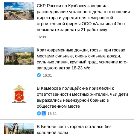
СКР России по Кузбассу завершил
расследование уголовного дела в отношении
директора и учредителя кемеровской
строительной фирмы ООО «Альпина 42» о
невыплате зарплаты 21 работнику
16:39
Кратковременные дожди, грозы, при грозах
местами сильные, очень сильные дожди,
сильные ливни, крупный град, усиление юго-
западного ветра 18-23 м/с
16:31
В Кемерове полицейские привлекли к
ответственности местных жителей, чьи дети
выражались нецензурной бранью в
общественном месте
16:31
В Белове часть города осталась без
холодной воды