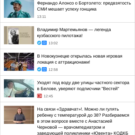
Фернандо Алонсо о Бортолето: предвзятость
СМИ мешает успеху гонщика
13:11
Владимир Мартемьянов — легенда
кузбасского пилотажа!
13:02
В Новокузнецке открылась новая игровая
локация с аттракционами!
12:58
Уходят под воду две улицы частного сектора
в Белове, уверяют подписчики "Вестей"
12:45
На связи «Здравчат»!. Можно ли гулять
ребенку с температурой до 38? Разбираемся
в этом вопросе вместе с Анастасией
Черновой — врачомпедиатром и
заведующей поликлиники «Ювента» КОДКБ