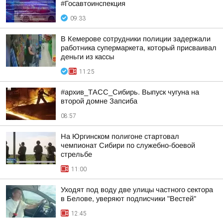
#Госавтоинспекция
09:33
В Кемерове сотрудники полиции задержали
работника супермаркета, который присваивал
деньги из кассы
11:25
#архив_ТАСС_Сибирь. Выпуск чугуна на
второй домне Запсиба
08:57
На Юргинском полигоне стартовал
чемпионат Сибири по служебно-боевой
стрельбе
11:00
Уходят под воду две улицы частного сектора
в Белове, уверяют подписчики "Вестей"
12:45