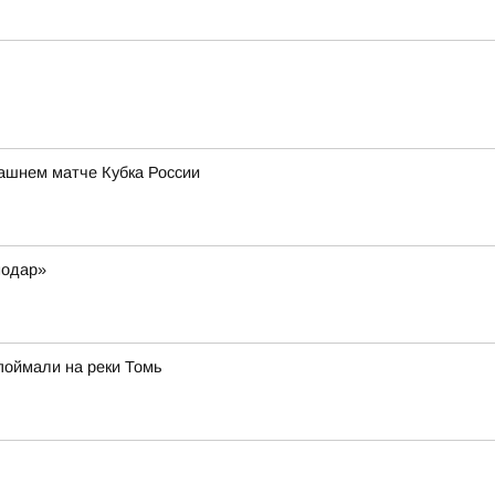
ашнем матче Кубка России
нодар»
 поймали на реки Томь