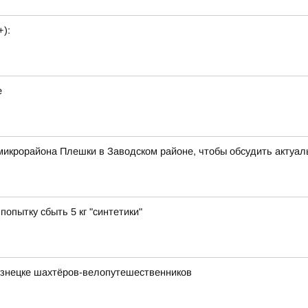
+):
е
микрорайона Плешки в Заводском районе, чтобы обсудить актуа
попытку сбыть 5 кг "синтетики"
узнецке шахтёров-велопутешественников