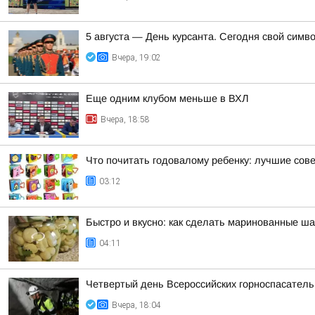
5 августа — День курсанта. Сегодня свой симв
Вчера, 19:02
Еще одним клубом меньше в ВХЛ
Вчера, 18:58
Что почитать годовалому ребенку: лучшие сов
03:12
Быстро и вкусно: как сделать маринованные ша
04:11
Четвертый день Всероссийских горноспасатель
Вчера, 18:04