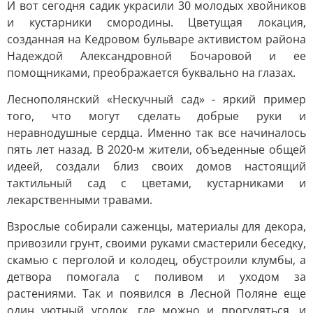
И вот сегодня садик украсили 30 молодых хвойников
и кустарники смородины. Цветущая локация,
созданная на Кедровом бульваре активистом района
Надеждой Александровной Бочаровой и ее
помощниками, преображается буквально на глазах.
Леснополянский «Нескучный сад» - яркий пример
того, что могут сделать добрые руки и
неравнодушные сердца. Именно так все начиналось
пять лет назад. В 2020-м жители, объеденные общей
идеей, создали близ своих домов настоящий
тактильный сад с цветами, кустарниками и
лекарственными травами.
Взрослые собирали саженцы, материалы для декора,
привозили грунт, своими руками смастерили беседку,
скамью с перголой и колодец, обустроили клумбы, а
детвора помогала с поливом и уходом за
растениями. Так и появился в Лесной Поляне еще
один уютный уголок, где можно и прогуляться, и