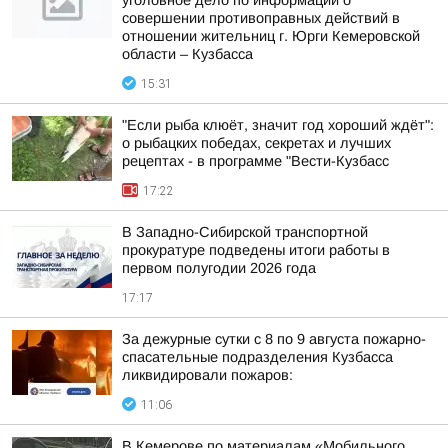
уголовное дело по информации о
совершении противоправных действий в
отношении жительниц г. Юрги Кемеровской
области – Кузбасса
15:31
"Если рыба клюёт, значит год хороший ждёт":
о рыбацких победах, секретах и лучших
рецептах - в программе "Вести-Кузбасс
17:22
В Западно-Сибирской транспортной
прокуратуре подведены итоги работы в
первом полугодии 2026 года
17:17
За дежурные сутки с 8 по 9 августа пожарно-
спасательные подразделения Кузбасса
ликвидировали пожаров:
11:06
В Кемерове по материалам «Мобильного