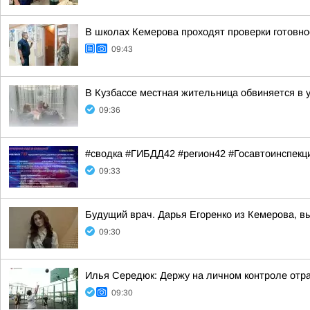
В школах Кемерова проходят проверки готовнос
09:43
В Кузбассе местная жительница обвиняется в 
09:36
#сводка #ГИБДД42 #регион42 #Госавтоинспекц
09:33
Будущий врач. Дарья Егоренко из Кемерова, в
09:30
Илья Середюк: Держу на личном контроле отра
09:30