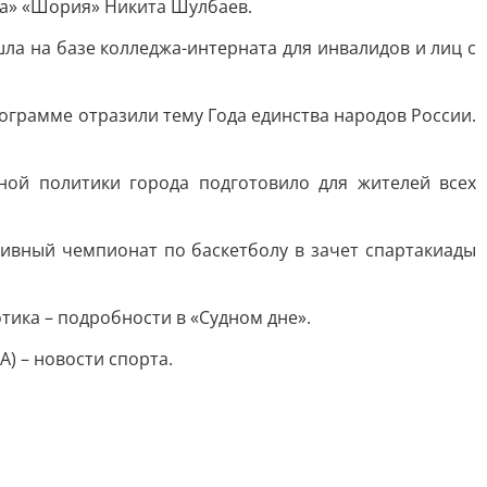
да» «Шория» Никита Шулбаев.
шла на базе колледжа-интерната для инвалидов и лиц с
рограмме отразили тему Года единства народов России.
жной политики города подготовило для жителей всех
тивный чемпионат по баскетболу в зачет спартакиады
тика – подробности в «Судном дне».
) – новости спорта.