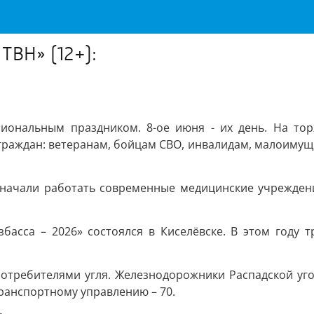
ТВН» (12+):
иональным праздником. 8-ое июня - их день. На то
граждан: ветеранам, бойцам СВО, инвалидам, малоимущ
ду начали работать современные медицинские учрежде
збасса – 2026» состоялся в Киселёвске. В этом году
отребителями угля. Железнодорожники Распадской уг
транспортному управлению – 70.