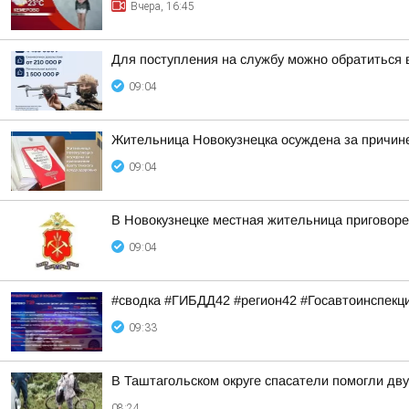
Вчера, 16:45
Для поступления на службу можно обратиться в
09:04
Жительница Новокузнецка осуждена за причине
09:04
В Новокузнецке местная жительница приговоре
09:04
#сводка #ГИБДД42 #регион42 #Госавтоинспекц
09:33
В Таштагольском округе спасатели помогли дв
08:24