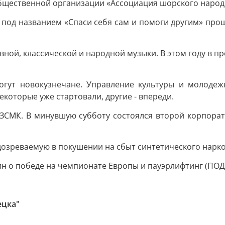
общественной организации «Ассоциация шорского наро
а под названием «Спаси себя сам и помоги другим» про
ной, классической и народной музыки. В этом году в п
могут новокузнечане. Управление культуры и молоде
которые уже стартовали, другие - впереди.
 ЗСМК. В минувшую субботу состоялся второй корпора
дозреваемую в покушении на сбыт синтетического нарко
гин о победе на чемпионате Европы и пауэрлифтинг (ПОДА
ецка"