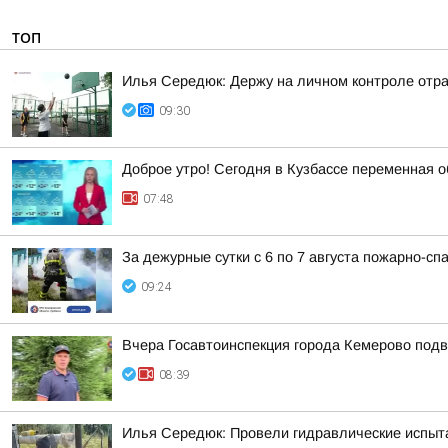
ТОП
Илья Середюк: Держу на личном контроле отра
09:30
Доброе утро! Сегодня в Кузбассе переменная о
07:48
За дежурные сутки с 6 по 7 августа пожарно-с
09:24
Вчера Госавтоинспекция города Кемерово подв
08:39
Илья Середюк: Провели гидравлические испыт