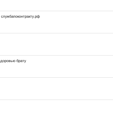
е службапоконтракту.рф
здоровью брату