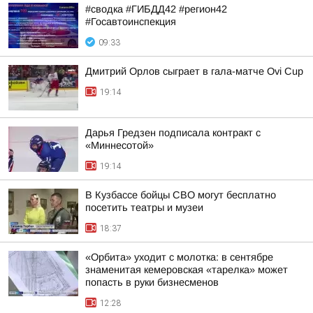
#сводка #ГИБДД42 #регион42
#Госавтоинспекция
09:33
Дмитрий Орлов сыграет в гала-матче Ovi Cup
19:14
Дарья Гредзен подписала контракт с
«Миннесотой»
19:14
В Кузбассе бойцы СВО могут бесплатно
посетить театры и музеи
18:37
«Орбита» уходит с молотка: в сентябре
знаменитая кемеровская «тарелка» может
попасть в руки бизнесменов
12:28