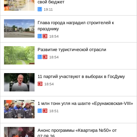
свой бюджет
19:11
Глава города наградил строителей к
празднику
18:54
Развитие туристической отрасли
18:54
11 партий участвуют в выборах в ГосДуму
18:54
1 млн тонн угля на шахте «Ерунаковская-VIII»
18:51
Анонс программы «Квартира №50» от
07.08.26