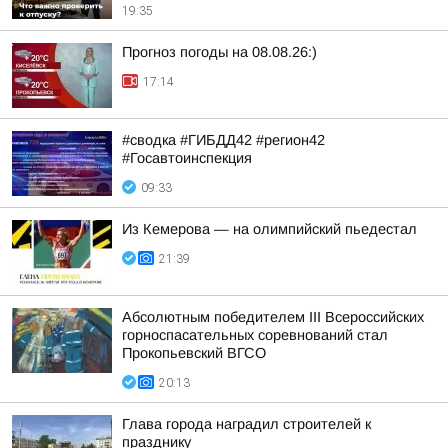
19:35
Прогноз погоды на 08.08.26:)
17:14
#сводка #ГИБДД42 #регион42
#Госавтоинспекция
09:33
Из Кемерова — на олимпийский пьедестал
21:39
Абсолютным победителем III Всероссийских
горноспасательных соревнований стал
Прокопьевский ВГСО
20:13
Глава города наградил строителей к
празднику