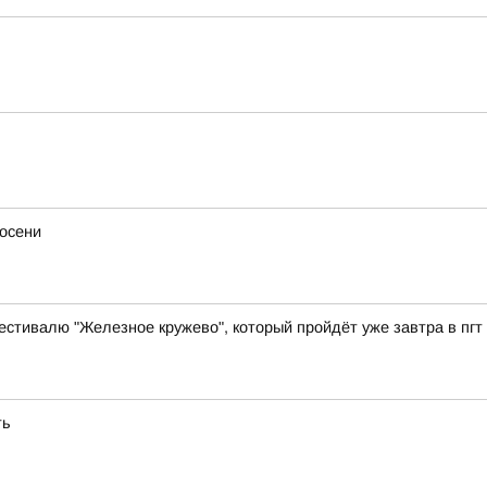
осени
естивалю "Железное кружево", который пройдёт уже завтра в пгт
ть