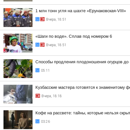
1 млн тонн угля на шахте «Ерунаковская-VIII»
Вчера, 18:51
«Шаги по воде». Сплав под номером 6
Вчера, 18:51
Способы продления плодоношения огурцов до 
05:11
Кузбасские мастера готовятся к знаменитому ф
Вчера, 18:18
Кофе на рассвете: тайны, которые нельзя скры
03:26