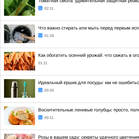
Томатная смола: удивительная защитная реак
02:11
Что важно стирать или мыть перед первым ис
01:26
Как обогатить осенний урожай: что сажать в ог
01:11
Идеальный ершик для посуды: как не ошибитьс
00:26
Восхитительные ленивые голубцы: просто, пол
00:11
Розы в вашем саду: секреты удачного цветения