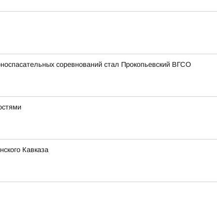
рноспасательных соревнований стал Прокопьевский ВГСО
остями
нского Кавказа