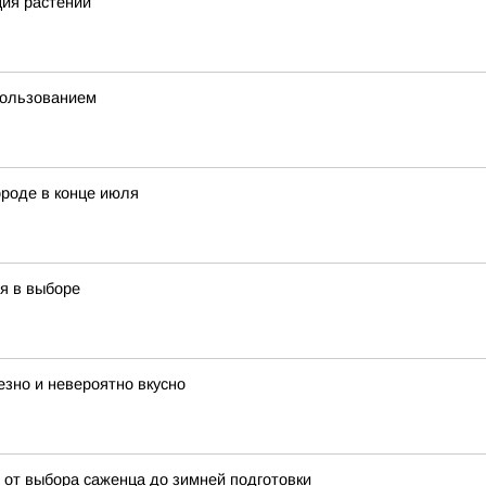
ция растений
пользованием
ороде в конце июля
я в выборе
езно и невероятно вкусно
 от выбора саженца до зимней подготовки