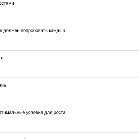
ностями
ое должен попробовать каждый
ть
знь
оптимальные условия для роста