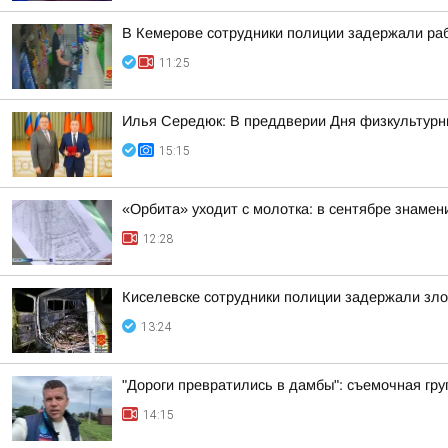
В Кемерове сотрудники полиции задержали раб
11:25
Илья Середюк: В преддверии Дня физкультурни
15:15
«Орбита» уходит с молотка: в сентябре знамен
12:28
Киселевске сотрудники полиции задержали зло
13:24
"Дороги превратились в дамбы": съемочная гру
14:15