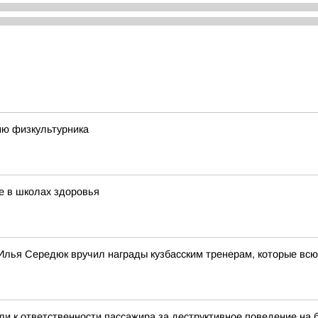
ню физкультурника
е в школах здоровья
Илья Середюк вручил награды кузбасским тренерам, которые всю
ли к ответственности пассажира за деструктивное поведение на 