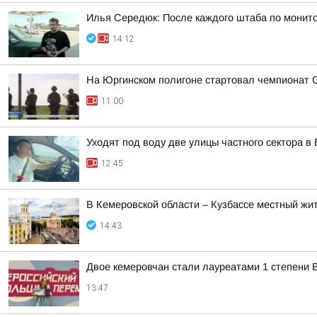
Илья Середюк: После каждого штаба по монито
14:12
На Юргинском полигоне стартовал чемпионат 
11:00
Уходят под воду две улицы частного сектора в
12:45
В Кемеровской области – Кузбассе местный ж
14:43
Двое кемеровчан стали лауреатами 1 степени 
13:47