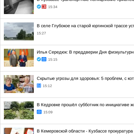
15:34
В селе Глубокое на старой юргинской трассе 
15:27
Илья Середюк: В преддверии Дня физкультурни
15:15
Скрытые угрозы для здоровья: 5 проблем, с к
15:12
В Кедровке прошёл субботник по инициативе 
15:09
В Кемеровской области - Кузбассе прокуратура