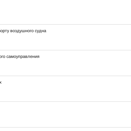
борту воздушного судна
ого самоуправления
х