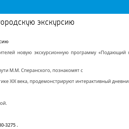
городскую экскурсию
рсию
ителей новую экскурсионную программу «Подающий н
ути М.М. Сперанского, познакомят с
ике XIX века, продемонстрируют интерактивный дневник
ой.
0-3275 .