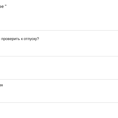
е "
 проверить к отпуску?
ия