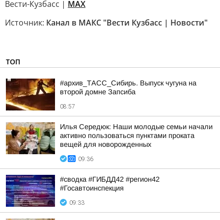
Вести-Кузбасс |
MAX
Источник:
Канал в МАКС "Вести Кузбасс | Новости"
ТОП
#архив_ТАСС_Сибирь. Выпуск чугуна на
второй домне Запсиба
08:57
Илья Середюк: Наши молодые семьи начали
активно пользоваться пунктами проката
вещей для новорожденных
09:36
#сводка #ГИБДД42 #регион42
#Госавтоинспекция
09:33