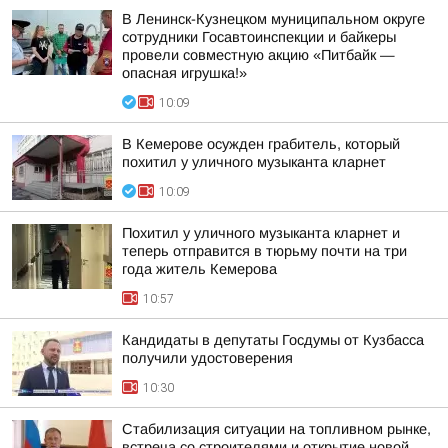
В Ленинск-Кузнецком муниципальном округе
сотрудники Госавтоинспекции и байкеры
провели совместную акцию «Питбайк —
опасная игрушка!»
10:09
В Кемерове осужден грабитель, который
похитил у уличного музыканта кларнет
10:09
Похитил у уличного музыканта кларнет и
теперь отправится в тюрьму почти на три
года житель Кемерова
10:57
Кандидаты в депутаты Госдумы от Кузбасса
получили удостоверения
10:30
Стабилизация ситуации на топливном рынке,
встреча со строителями и открытие новой