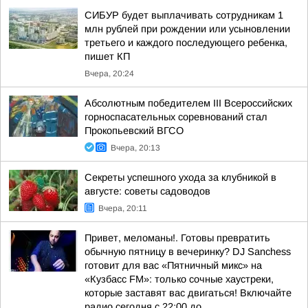
СИБУР будет выплачивать сотрудникам 1
млн рублей при рождении или усыновлении
третьего и каждого последующего ребенка,
пишет КП
Вчера, 20:24
Абсолютным победителем III Всероссийских
горноспасательных соревнований стал
Прокопьевский ВГСО
Вчера, 20:13
Секреты успешного ухода за клубникой в
августе: советы садоводов
Вчера, 20:11
Привет, меломаны!. Готовы превратить
обычную пятницу в вечеринку? DJ Sanchess
готовит для вас «Пятничный микс» на
«Кузбасс FM»: только сочные хаустреки,
которые заставят вас двигаться! Включайте
радио сегодня с 22:00 до...