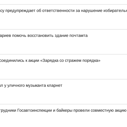
ссу предупреждает об ответственности за нарушение избиратель
ариев помочь восстановить здание почтамта
соединились к акции «Зарядка со стражем порядка»
л у уличного музыканта кларнет
трудники Госавтоинспекции и байкеры провели совместную акцию