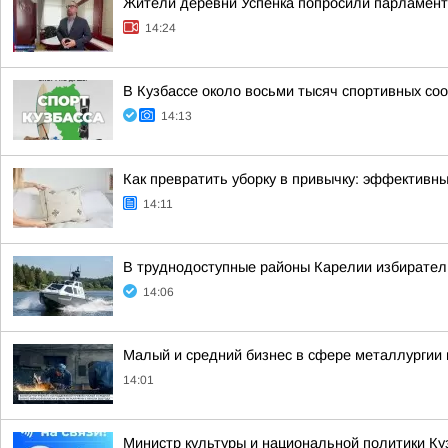
Жители деревни Успенка попросили парламент
14:24
В Кузбассе около восьми тысяч спортивных со
14:13
Как превратить уборку в привычку: эффективн
14:11
В труднодоступные районы Карелии избирател
14:06
Малый и средний бизнес в сфере металлургии п
14:01
Министр культуры и национальной политики Ку