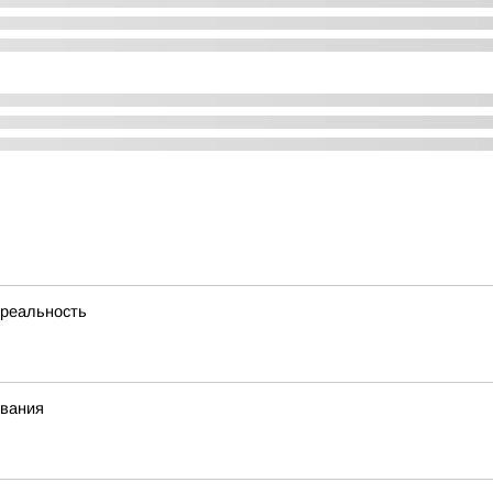
 реальность
евания