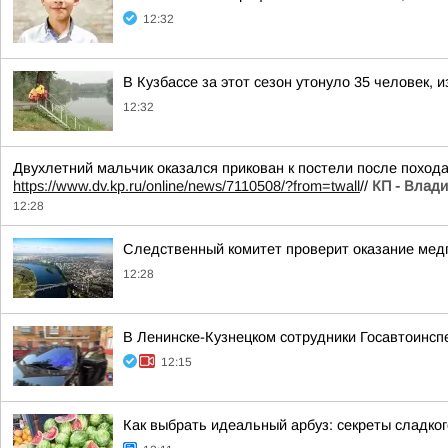
12:32
В Кузбассе за этот сезон утонуло 35 человек, и
12:32
Двухлетний мальчик оказался прикован к постели после поход
https://www.dv.kp.ru/online/news/7110508/?from=twall
//
КП - Влади
12:28
Следственный комитет проверит оказание мед
12:28
В Ленинске-Кузнецком сотрудники Госавтоинсп
12:15
Как выбрать идеальный арбуз: секреты сладко