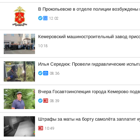
В Прокопьевске в отделе полиции возбуждены
12:02
Кемеровский машиностроительный завод присо
10:18
Илья Середюк: Провели гидравлические испыт
08:36
Вчера Госавтоинспекция города Кемерово подв
08:39
Штрафы за маты на борту самолёта заплатит к
10:49