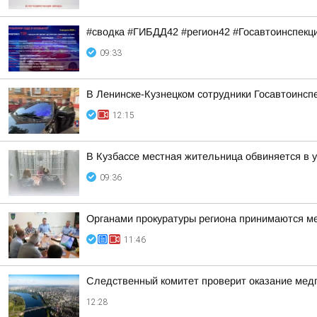
#сводка #ГИБДД42 #регион42 #Госавтоинспекц
09:33
В Ленинске-Кузнецком сотрудники Госавтоинсп
12:15
В Кузбассе местная жительница обвиняется в 
09:36
Органами прокуратуры региона принимаются м
11:46
Следственный комитет проверит оказание мед
12:28