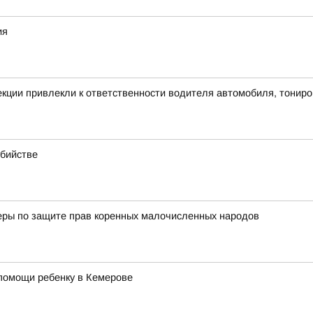
ия
екции привлекли к ответственности водителя автомобиля, тонир
убийстве
еры по защите прав коренных малочисленных народов
помощи ребенку в Кемерове