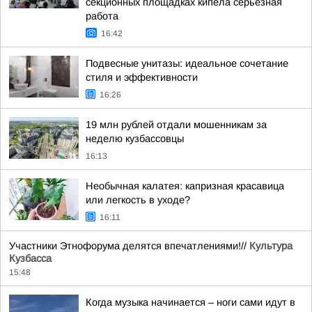
секционных площадках кипела серьезная
работа
16:42
Подвесные унитазы: идеальное сочетание
стиля и эффективности
16:26
19 млн рублей отдали мошенникам за
неделю кузбассовцы
16:13
Необычная калатея: капризная красавица
или легкость в уходе?
16:11
Участники Этнофорума делятся впечатлениями!//
Культура
Кузбасса
15:48
Когда музыка начинается – ноги сами идут в