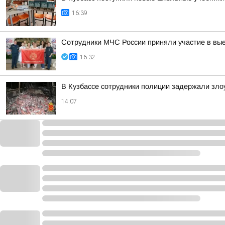
16:39
Сотрудники МЧС России приняли участие в вые
16:32
В Кузбассе сотрудники полиции задержали зло
14:07