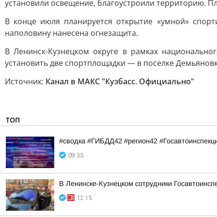
установили освещение, благоустроили территорию. Пл
В конце июля планируется открытие «умной» спорт
наполовину нанесена огнезащита.
В Ленинск-Кузнецком округе в рамках национально
установить две спортплощадки — в поселке Демьяновк
Источник:
Канал в МАКС "Кузбасс. Официально"
ТОП
#сводка #ГИБДД42 #регион42 #Госавтоинспекц
09:33
В Ленинске-Кузнецком сотрудники Госавтоинсп
12:15