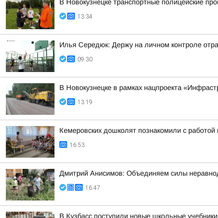
В Новокузнецке транспортные полицейские про
13:34
Илья Середюк: Держу на личном контроле отра
09:30
В Новокузнецке в рамках нацпроекта «Инфраст
13:19
Кемеровских дошколят познакомили с работой 
16:53
Дмитрий Анисимов: Объединяем силы неравноду
16:47
В Кузбасс поступили новые школьные учебники