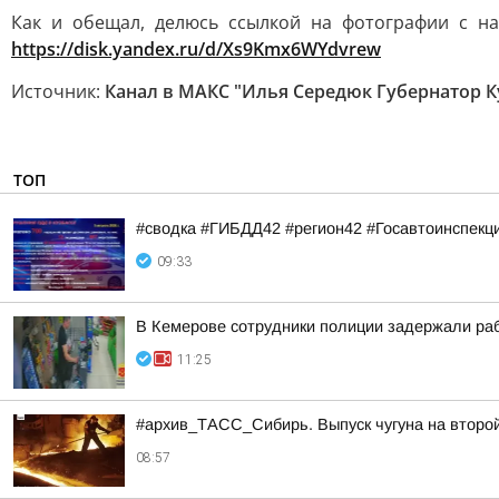
Как и обещал, делюсь ссылкой на фотографии с н
https://disk.yandex.ru/d/Xs9Kmx6WYdvrew
Источник:
Канал в МАКС "Илья Середюк Губернатор К
ТОП
#сводка #ГИБДД42 #регион42 #Госавтоинспекц
09:33
В Кемерове сотрудники полиции задержали раб
11:25
#архив_ТАСС_Сибирь. Выпуск чугуна на второ
08:57