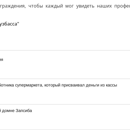
аграждения, чтобы каждый мог увидеть наших профес
узбасса"
ия
отника супермаркета, который присваивал деньги из кассы
й домне Запсиба