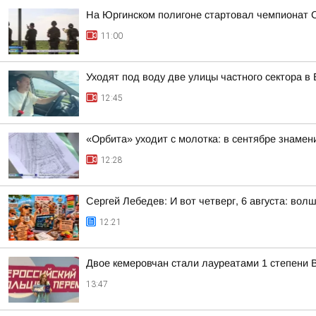
На Юргинском полигоне стартовал чемпионат 
11:00
Уходят под воду две улицы частного сектора в
12:45
«Орбита» уходит с молотка: в сентябре знамен
12:28
Сергей Лебедев: И вот четверг, 6 августа: во
12:21
Двое кемеровчан стали лауреатами 1 степени 
13:47