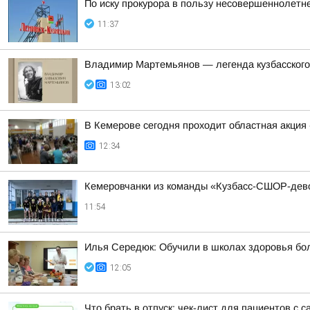
По иску прокурора в пользу несовершеннолетн
11:37
Владимир Мартемьянов — легенда кузбасского
13:02
В Кемерове сегодня проходит областная акция
12:34
Кемеровчанки из команды «Кузбасс-СШОР-дев
11:54
Илья Середюк: Обучили в школах здоровья бол
12:05
Что брать в отпуск: чек-лист для пациентов с 