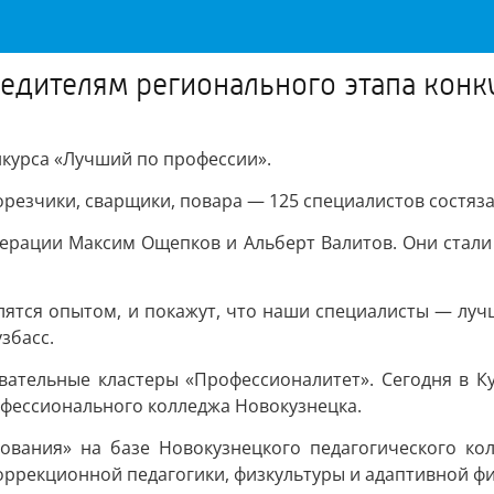
бедителям регионального этапа кон
нкурса «Лучший по профессии».
орезчики, сварщики, повара — 125 специалистов состяз
ерации Максим Ощепков и Альберт Валитов. Они стали
лятся опытом, и покажут, что наши специалисты — лучш
збасс.
ательные кластеры «Профессионалитет». Сегодня в Куз
офессионального колледжа Новокузнецка.
зования» на базе Новокузнецкого педагогического ко
ррекционной педагогики, физкультуры и адаптивной фи