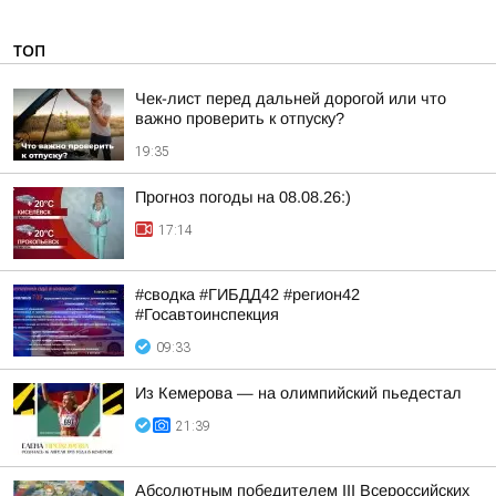
ТОП
Чек-лист перед дальней дорогой или что
важно проверить к отпуску?
19:35
Прогноз погоды на 08.08.26:)
17:14
#сводка #ГИБДД42 #регион42
#Госавтоинспекция
09:33
Из Кемерова — на олимпийский пьедестал
21:39
Абсолютным победителем III Всероссийских