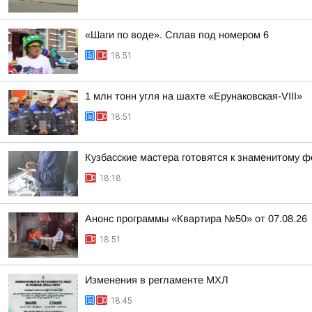
«Шаги по воде». Сплав под номером 6
18:51
1 млн тонн угля на шахте «Ерунаковская-VIII»
18:51
Кузбасские мастера готовятся к знаменитому ф
18:18
Анонс программы «Квартира №50» от 07.08.26
18:51
Изменения в регламенте МХЛ
18:45