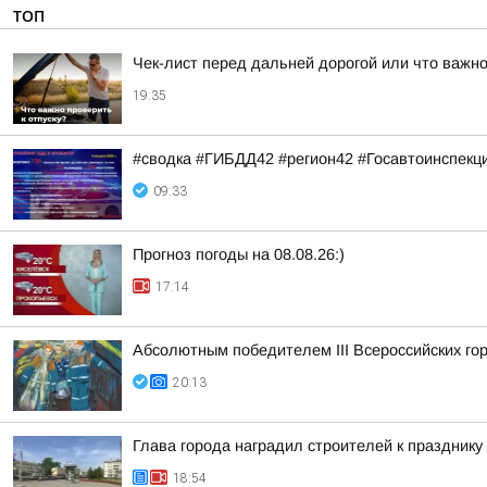
ТОП
Чек-лист перед дальней дорогой или что важно
19:35
#сводка #ГИБДД42 #регион42 #Госавтоинспекц
09:33
Прогноз погоды на 08.08.26:)
17:14
Абсолютным победителем III Всероссийских го
20:13
Глава города наградил строителей к празднику
18:54