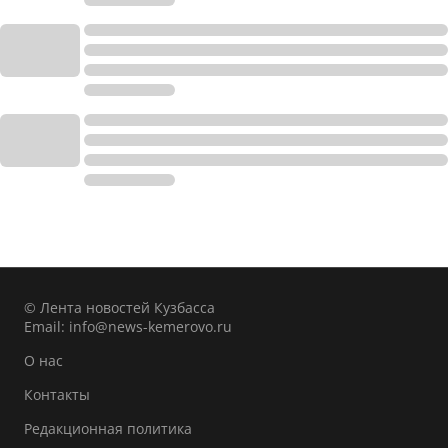
© Лента новостей Кузбасса
Email:
info@news-kemerovo.ru
О нас
Контакты
Редакционная политика