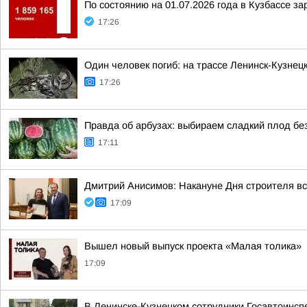
По состоянию на 01.07.2026 года в Кузбассе з
17:26
Один человек погиб: на трассе Ленинск-Кузнецк
17:26
Правда об арбузах: выбираем сладкий плод б
17:11
Дмитрий Анисимов: Накануне Дня строителя вс
17:09
Вышел новый выпуск проекта «Малая толика»
17:09
В Ленинске-Кузнецком сотрудники Госавтоинсп