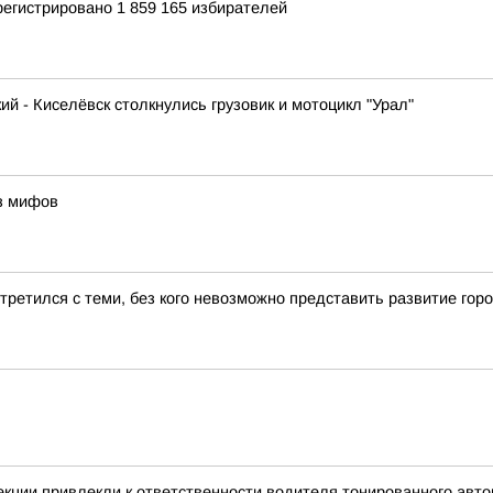
арегистрировано 1 859 165 избирателей
ий - Киселёвск столкнулись грузовик и мотоцикл "Урал"
ез мифов
третился с теми, без кого невозможно представить развитие го
екции привлекли к ответственности водителя тонированного ав