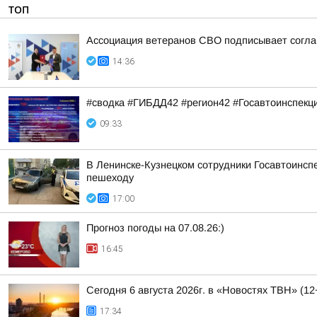
ТОП
Ассоциация ветеранов СВО подписывает соглаш
14:36
#сводка #ГИБДД42 #регион42 #Госавтоинспекц
09:33
В Ленинске-Кузнецком сотрудники Госавтоинсп
пешеходу
17:00
Прогноз погоды на 07.08.26:)
16:45
Сегодня 6 августа 2026г. в «Новостях ТВН» (12
17:34