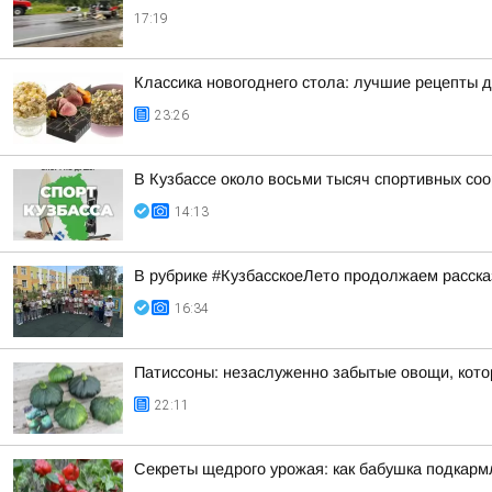
17:19
Классика новогоднего стола: лучшие рецепты 
23:26
В Кузбассе около восьми тысяч спортивных со
14:13
В рубрике #КузбасскоеЛето продолжаем рассказ
16:34
Патиссоны: незаслуженно забытые овощи, кото
22:11
Секреты щедрого урожая: как бабушка подкар