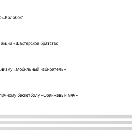
рь.Колобок"
 акции «Шахтерское братство
ханизму «Мобильный избиратель»
уличному баскетболу «Оранжевый мяч»