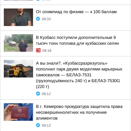
От олимпиад по физике — к 100 баллам
09:33
В Кузбасс поступили дополнительные 9
тысяч тонн топлива для кузбасских селян
09:18
А вы знали?. «Кузбассразрезуголь»
пополнил парк двумя моделями карьерных
самосвалов — БЕЛАЗ-7531
(грузоподъёмность 240 т) и БЕЛАЗ-7530G
(220 т)
09:12
В г. Кемерово прокуратура защитила права
несовершеннолетних на получение
алиментов
09:12