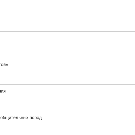
той»
ния
 общительных пород