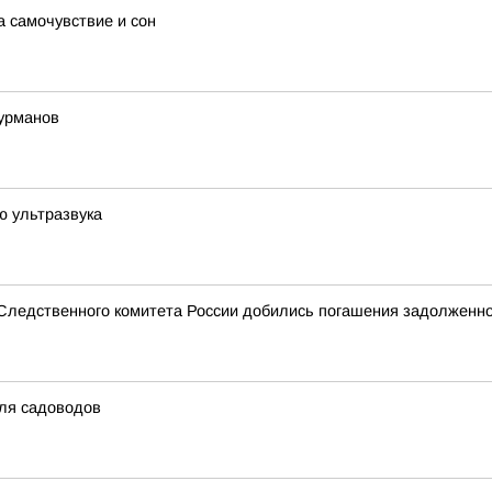
а самочувствие и сон
урманов
ю ультразвука
 Следственного комитета России добились погашения задолженно
для садоводов