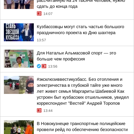
рассчитанную на 24 тысячи человек, нужно
сдать до конца года
14:07
Кузбассовцы могут стать частью большого
праздничного проекта ко Дню шахтера
13:57
Для Натальи Альмасовой спорт — это
больше чем профессия
13:56
#эксклюзиввестикузбасс. Без отопления и
электричества в глубокой тайге уже много
лет живет семья Маргариты Шабиевой Как
устроен быт кузбасских отшельников, увидел
корреспондент "Вестей" Андрей Торопов
13:44
В Новокузнецке транспортные полицейские
провели рейд по обеспечению безопасности