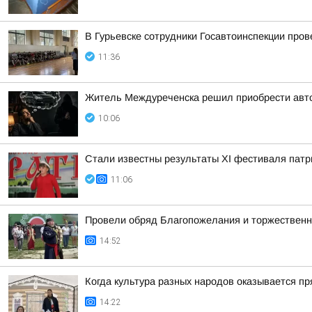
В Гурьевске сотрудники Госавтоинспекции про
11:36
Житель Междуреченска решил приобрести авт
10:06
Стали известны результаты XI фестиваля патр
11:06
Провели обряд Благопожелания и торжественн
14:52
Когда культура разных народов оказывается пря
14:22