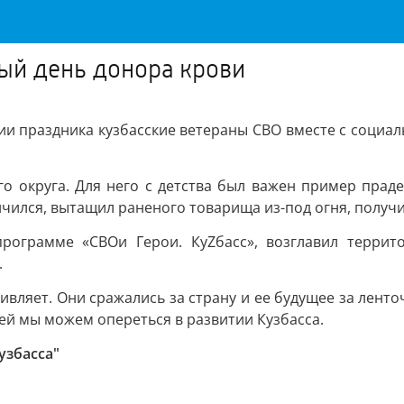
ый день донора крови
ии праздника кузбасские ветераны СВО вместе с соци
о округа. Для него с детства был важен пример праде
ичился, вытащил раненого товарища из-под огня, получи
рограмме «СВОи Герои. КуZбасс», возглавил террито
.
дивляет. Они сражались за страну и ее будущее за лен
ей мы можем опереться в развитии Кузбасса.
узбасса"