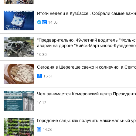
Итоги недели в Кузбассе.. Собрали самые важ
14:05
"Предварительно, 49-летний водитель "Фольксв
аварии на дороге "Бийск-Мартыново-Кузедеево
10:30
Сегодня в Шерегеше свежо и солнечно, а Сект
13:51
Чем занимается Кемеровский центр Президентс
10:12
Городские сады: как получить максимальный у
14:26