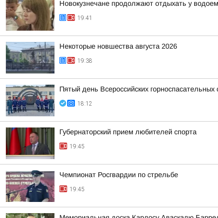
Новокузнечане продолжают отдыхать у водое
19:41
Некоторые новшества августа 2026
19:38
Пятый день Всероссийских горноспасательных 
18:12
Губернаторский прием любителей спорта
19:45
Чемпионат Росгвардии по стрельбе
19:45
Мемориальная доска Карлосу Аваскалю Барре