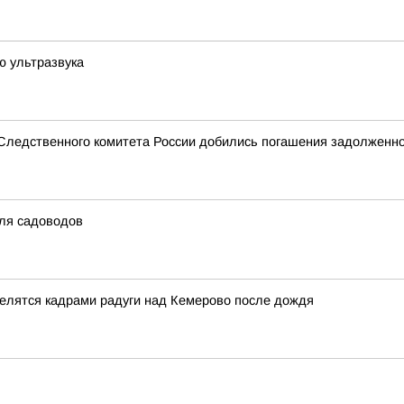
ю ультразвука
 Следственного комитета России добились погашения задолженно
для садоводов
делятся кадрами радуги над Кемерово после дождя