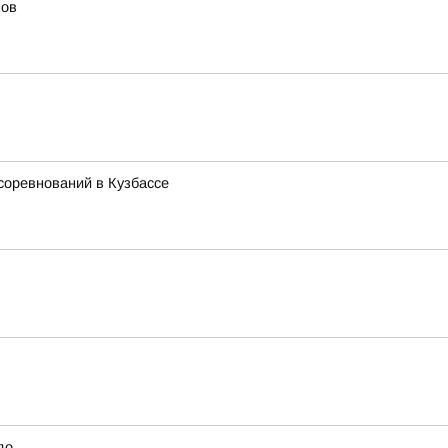
мов
соревнований в Кузбассе
до