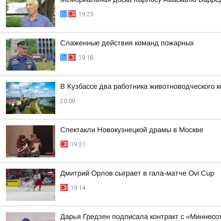
19:25
Слаженные действия команд пожарных
19:18
В Кузбассе два работника животноводческого 
20:09
Спектакли Новокузнецкой драмы в Москве
19:21
Дмитрий Орлов сыграет в гала-матче Ovi Cup
19:14
Дарья Гредзен подписала контракт с «Миннесо