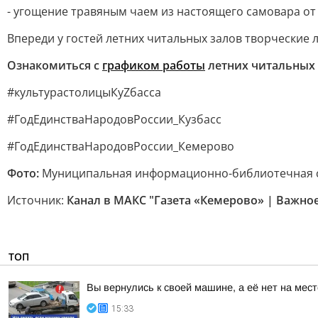
- угощение травяным чаем из настоящего самовара от
Впереди у гостей летних читальных залов творческие
Ознакомиться с
графиком работы
летних читальных 
#культурастолицыКуZбасса
#ГодЕдинстваНародовРоссии_Кузбасс
#ГодЕдинстваНародовРоссии_Кемерово
Фото:
Муниципальная информационно-библиотечная 
Источник:
Канал в МАКС "Газета «Кемерово» | Важно
ТОП
Вы вернулись к своей машине, а её нет на мес
15:33