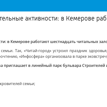
ательные активности: в Кемерове ра
ости: в Кемерове работают шестнадцать читальных за
семьи. Так, «Читай-город» устроил праздник здоровья
рочтению, «Инфосфера» организовала в парке эковстреч
нева приглашает в линейный парк бульвара Строителей
окровителей семьи;