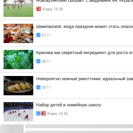
Новокузнечане сыграют с академией ФК «Крас
Вчера, 18:58
Шампанское: когда праздник может стать опас
07:11
Крапива как секретный ингредиент для роста о
06:11
Невероятно нежные рикоттники: идеальный зав
05:11
Набор детей в хоккейную школу
Вчера, 18:58