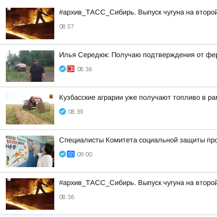
#архив_ТАСС_Сибирь. Выпуск чугуна на второ
08:57
Илья Середюк: Получаю подтверждения от ферм
08:36
Кузбасские аграрии уже получают топливо в р
08:39
Специалисты Комитета социальной защиты пров
09:00
#архив_ТАСС_Сибирь. Выпуск чугуна на второ
08:36