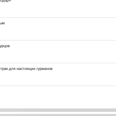
нодар»
ным
гурцов
трак для настоящих гурманов