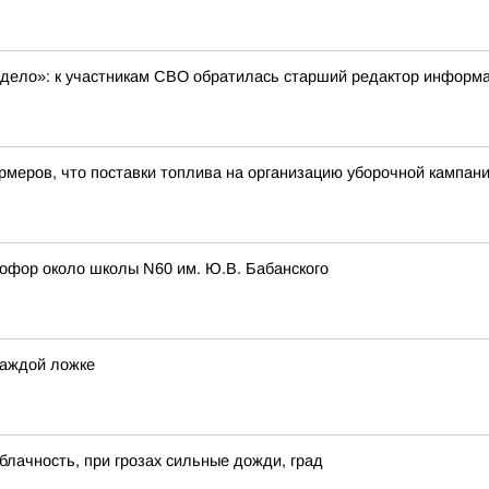
 дело»: к участникам СВО обратилась старший редактор инфор
меров, что поставки топлива на организацию уборочной кампани
етофор около школы N60 им. Ю.В. Бабанского
каждой ложке
блачность, при грозах сильные дожди, град