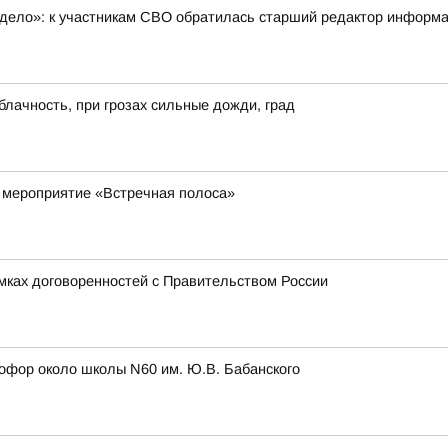
 дело»: к участникам СВО обратилась старший редактор инфор
блачность, при грозах сильные дожди, град
 мероприятие «Встречная полоса»
амках договоренностей с Правительством России
етофор около школы N60 им. Ю.В. Бабанского