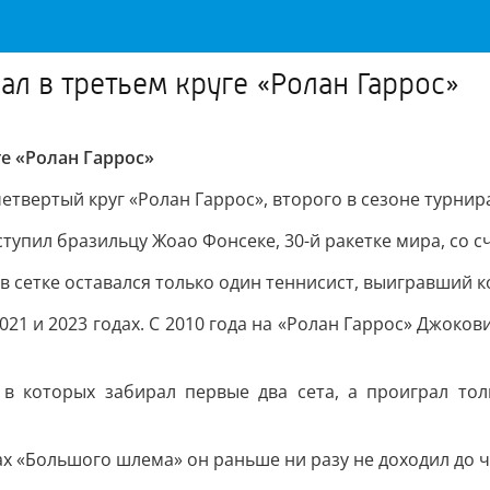
ал в третьем круге «Ролан Гаррос»
ге «Ролан Гаррос»
етвертый круг «Ролан Гаррос», второго в сезоне турни
пил бразильцу Жоао Фонсеке, 30-й ракетке мира, со счетом
 в сетке оставался только один теннисист, выигравший
021 и 2023 годах. C 2010 года на «Ролан Гаррос» Джоко
 в которых забирал первые два сета, а проиграл то
рах «Большого шлема» он раньше ни разу не доходил до ч