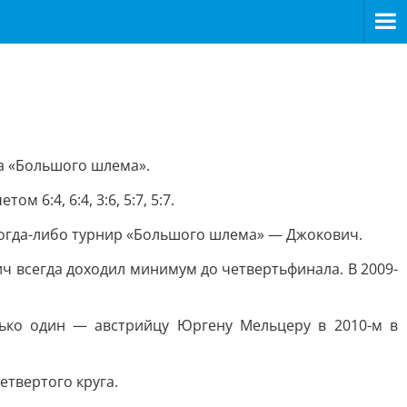
ра «Большого шлема».
 6:4, 6:4, 3:6, 5:7, 5:7.
 когда-либо турнир «Большого шлема» — Джокович.
вич всегда доходил минимум до четвертьфинала. В 2009-
лько один — австрийцу Юргену Мельцеру в 2010-м в
етвертого круга.