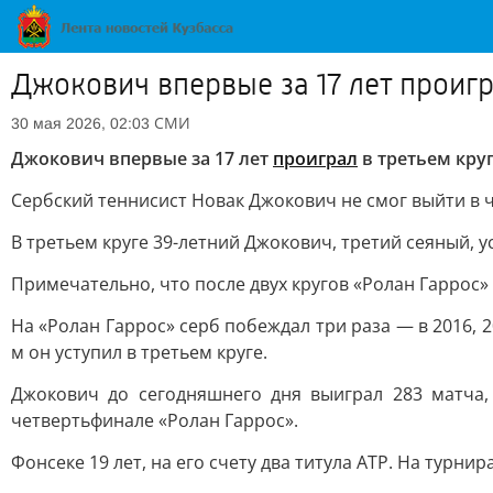
Джокович впервые за 17 лет проигр
СМИ
30 мая 2026, 02:03
Джокович впервые за 17 лет
проиграл
в третьем кру
Сербский теннисист Новак Джокович не смог выйти в ч
В третьем круге 39-летний Джокович, третий сеяный, усту
Примечательно, что после двух кругов «Ролан Гаррос»
На «Ролан Гаррос» серб побеждал три раза — в 2016, 2
м он уступил в третьем круге.
Джокович до сегодняшнего дня выиграл 283 матча,
четвертьфинале «Ролан Гаррос».
Фонсеке 19 лет, на его счету два титула ATP. На турни