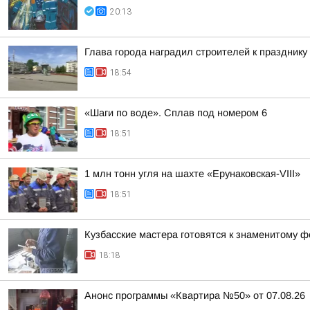
20:13
Глава города наградил строителей к празднику
18:54
«Шаги по воде». Сплав под номером 6
18:51
1 млн тонн угля на шахте «Ерунаковская-VIII»
18:51
Кузбасские мастера готовятся к знаменитому ф
18:18
Анонс программы «Квартира №50» от 07.08.26