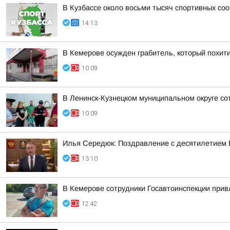
В Кузбассе около восьми тысяч спортивных со
14:13
В Кемерове осужден грабитель, который похити
10:09
В Ленинск-Кузнецком муниципальном округе со
10:09
Илья Середюк: Поздравление с десятилетием 
13:10
В Кемерове сотрудники Госавтоинспекции прив
12:42