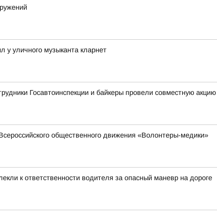
оружений
л у уличного музыканта кларнет
трудники Госавтоинспекции и байкеры провели совместную акцию
Всероссийского общественного движения «Волонтеры-медики»
лекли к ответственности водителя за опасный маневр на дороге