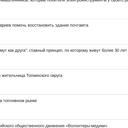
умышленников, которые похитили электроинструменты у своего 
ариев помочь восстановить здание почтамта
имут как друга": главный принцип, по которому живут более 30 л
 жительница Топкинского округа
на топливном рынке
сийского общественного движения «Волонтеры-медики»