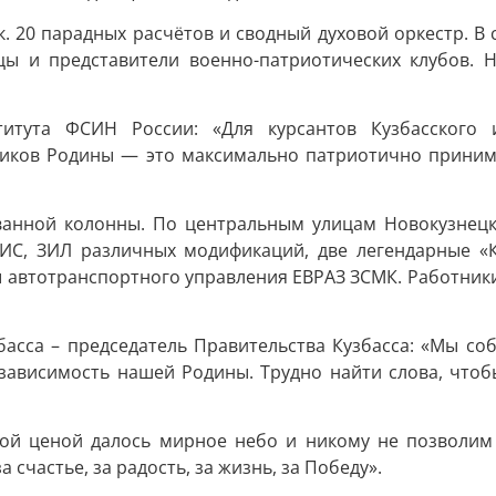
. 20 парадных расчётов и сводный духовой оркестр. В
цы и представители военно-патриотических клубов. 
титута ФСИН России: «Для курсантов Кузбасского 
ников Родины — это максимально патриотично принима
анной колонны. По центральным улицам Новокузнецка
 ЗИС, ЗИЛ различных модификаций, две легендарные 
ы автотранспортного управления ЕВРАЗ ЗСМК. Работник
асса – председатель Правительства Кузбасса: «Мы соб
езависимость нашей Родины. Трудно найти слова, что
акой ценой далось мирное небо и никому не позволим
счастье, за радость, за жизнь, за Победу».