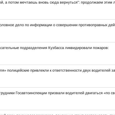
ой, а потом мечтаешь вновь сюда вернуться": продолжаем этим 
оловное дело по информации о совершении противоправных дейс
спасательные подразделения Кузбасса ликвидировали пожаров:
я» полицейские привлекли к ответственности двух водителей з
трудники Госавтоинспекции призвали водителей двигаться «по с