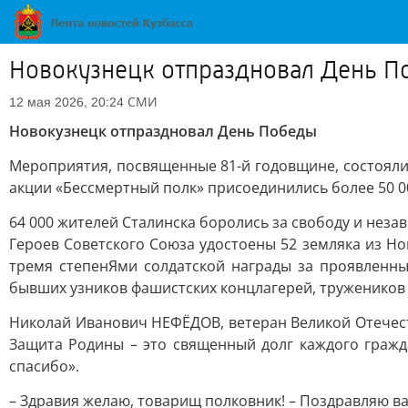
Новокузнецк отпраздновал День П
СМИ
12 мая 2026, 20:24
Новокузнецк отпраздновал День Победы
Мероприятия, посвященные 81-й годовщине, состояли
акции «Бессмертный полк» присоединились более 50 0
64 000 жителей Сталинска боролись за свободу и неза
Героев Советского Союза удостоены 52 земляка из Н
тремя степенЯми солдатской награды за проявленны
бывших узников фашистских концлагерей, тружеников 
Николай Иванович НЕФЁДОВ, ветеран Великой Отечеств
Защита Родины – это священный долг каждого граж
спасибо».
– Здравия желаю, товарищ полковник! – Поздравляю ва