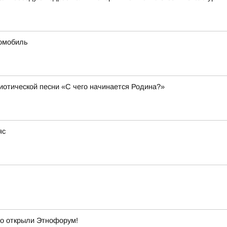
омобиль
иотической песни «С чего начинается Родина?»
яс
о открыли Этнофорум!