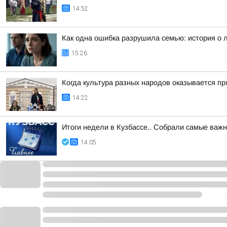
14:52
Как одна ошибка разрушила семью: история о 
15:26
Когда культура разных народов оказывается пря
14:22
Итоги недели в Кузбассе.. Собрали самые важ
14:05