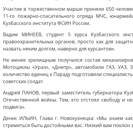
Участие в торжественном марше приняли 650 человек
11-го пожарно-спасательного отряда МЧС, юнармей
Кузбасского института ФСИН России.
Вадим МИНЕЕВ, студент 5 курса Кузбасского инс
правоохранительных органов, просто как для защит
назвать неким долгом, наверно для курсантов».
Не менее зрелищным получился состав механизиров
Мотоциклы «Урал», «Днепр», автомобили ГА3, УА3,
количество единиц к Параду подготовили специалист
советских солдат.
Андрей ПАНОВ, первый заместитель губернатора Кузб
Отечественной войны. Тем, кто отстоял свободу и н
подвига».
Денис ИЛЬИН, Глава г. Новокузнецка: «Мы знаем к
стремиться быть достойными вас. Низкий вам поклон за 