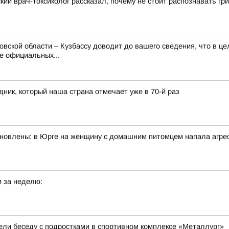
кий врач-токсиколог рассказал, почему не стоит распознавать гр
вской области – Кузбассу доводит до вашего сведения, что в це
е официальных...
ник, который наша страна отмечает уже в 70-й раз
ановлены: в Юрге на женщину с домашним питомцем напала агрес
 за неделю:
вели беседу с подростками в спортивном комплексе «Металлург»