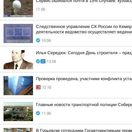
Сервис ошибался почти в 15% случаев: кузбасс
11:06
Следственное управление СК России по Кемеро
деятельности ведомство осуществляет ведени
10:06
Илья Середюк: Сегодня День строителя – празд
13:04
Проверка проведена, участники конфликта уст
12:18
Главные новости транспортной полиции Сибири
11:06
В Гурьевске сотрудники Госавтоинспекции про