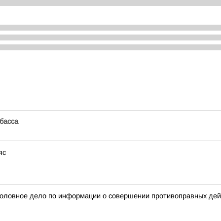
басса
яс
головное дело по информации о совершении противоправных дейс